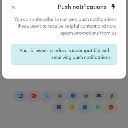
×
Push notifications
أي مهارات أو خبرات ذات صلة لديك ، مثل اللغات التي
تتحدثها أو البرامج التي تجيدها.
You can subscribe to our web push notifications
if you want to receive helpful content and non-
لقطة أو صورة أخرى لنفسك.
spam promotions from us.
أي معلومات أخرى ذات صلة تعتقد أنها ستكون مفيدة
Your browser window is incompatible with
لجمهورك أن يعرفها.
receiving push notifications.
0
من
0
تقييمات